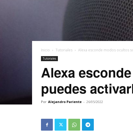
Inicio
Tutoriales
Alexa esconde modos ocultos so
Tutoriales
Alexa esconde
puedes activar
Por
Alejandro Pariente
-
26/05/2022