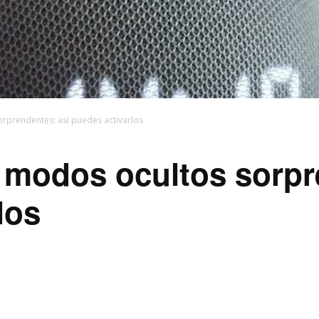
rprendentes: así puedes activarlos
 modos ocultos sorpr
los