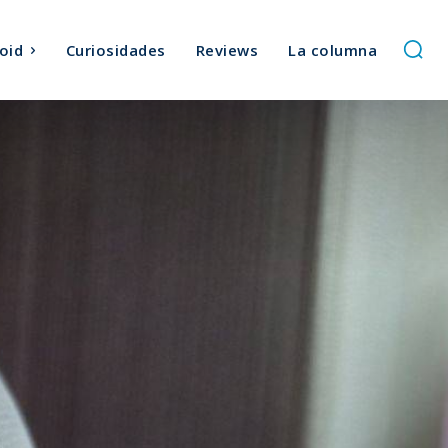
oid
Curiosidades
Reviews
La columna