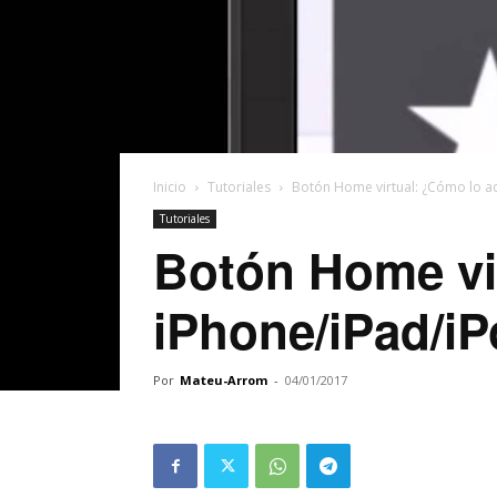
Inicio
Tutoriales
Botón Home virtual: ¿Cómo lo ac
Tutoriales
Botón Home vir
iPhone/iPad/i
Por
Mateu-Arrom
-
04/01/2017