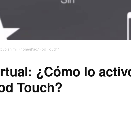
tivo en mi iPhone/iPad/iPod Touch?
tual: ¿Cómo lo activ
Pod Touch?