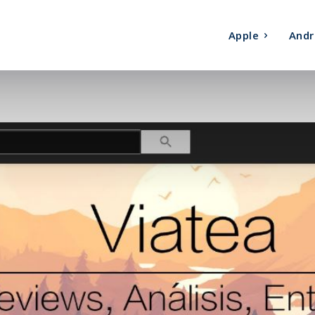
Apple
Andr