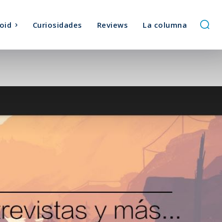
oid
Curiosidades
Reviews
La columna