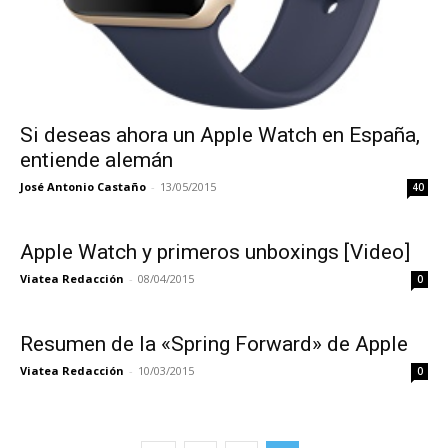
Si deseas ahora un Apple Watch en España,
entiende alemán
José Antonio Castaño
-
13/05/2015
40
Apple Watch y primeros unboxings [Video]
Viatea Redacción
-
08/04/2015
0
Resumen de la «Spring Forward» de Apple
Viatea Redacción
-
10/03/2015
0