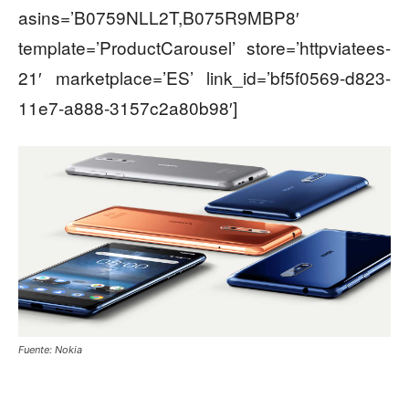
asins=’B0759NLL2T,B075R9MBP8′
template=’ProductCarousel’ store=’httpviatees-
21′ marketplace=’ES’ link_id=’bf5f0569-d823-
11e7-a888-3157c2a80b98′]
Fuente: Nokia