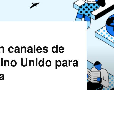
en canales de
eino Unido para
a