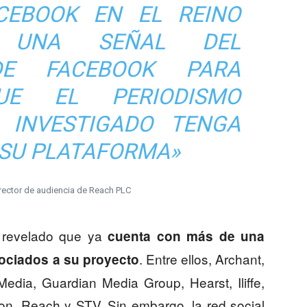
CEBOOK EN EL REINO
 UNA SEÑAL DEL
DE FACEBOOK PARA
UE EL PERIODISMO
 INVESTIGADO TENGA
 SU PLATAFORMA»
rector de audiencia de Reach PLC
a revelado que ya
cuenta con
más de una
. Entre ellos, Archant,
ociados a su proyecto
dia, Guardian Media Group, Hearst, Iliffe,
on, Reach y STV. Sin embargo, la red social