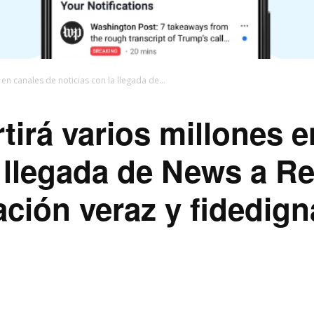
en canales de noticias con la llegada de...
tirá varios millones 
a llegada de News a R
ación veraz y fidedign