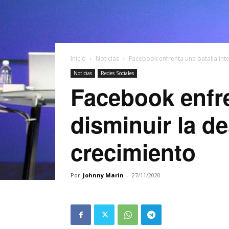
Inicio
Noticias
Facebook enfrenta una batalla inter
Noticias
Redes Sociales
Facebook enfre
disminuir la d
crecimiento
Por
Johnny Marin
-
27/11/2020