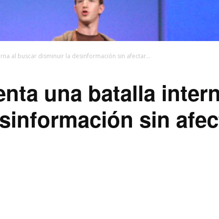
na al buscar disminuir la desinformación sin afectar...
nta una batalla intern
esinformación sin afec