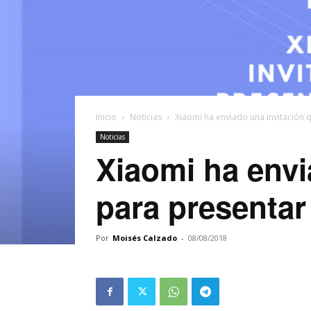
Inicio
Noticias
Xiaomi ha enviado una invitación q
Noticias
Xiaomi ha envi
para presentar 
Por
Moisés Calzado
-
08/08/2018