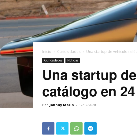
Inicio
Curiosidades
Una startup de vehículos eléc
Curiosidades
Noticias
Una startup de
catálogo en 24
Por
Johnny Marin
-
12/12/2020