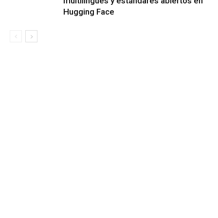
multilingües y estándares abiertos en
Hugging Face