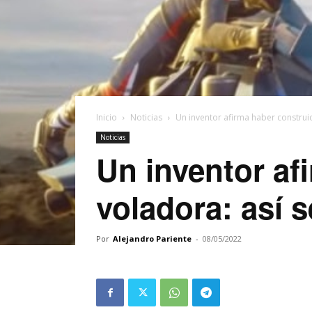
Inicio
Noticias
Un inventor afirma haber constru
Noticias
Un inventor af
voladora: así 
Por
Alejandro Pariente
-
08/05/2022