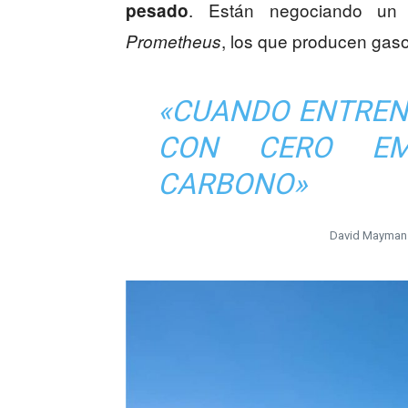
. Están negociando un 
pesado
, los que producen gasoli
Prometheus
«CUANDO ENTREN
CON CERO EM
CARBONO»
David Mayman e