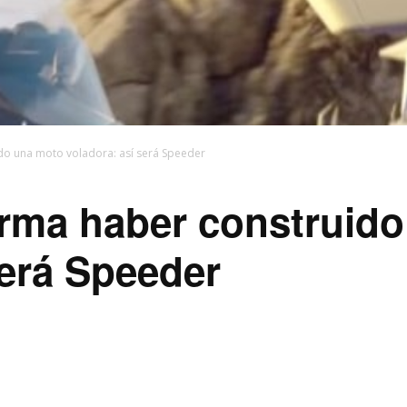
ido una moto voladora: así será Speeder
irma haber construid
será Speeder