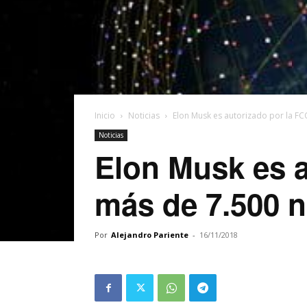
Inicio
Noticias
Elon Musk es autorizado por la FCC
Noticias
Elon Musk es a
más de 7.500 nu
Por
Alejandro Pariente
-
16/11/2018