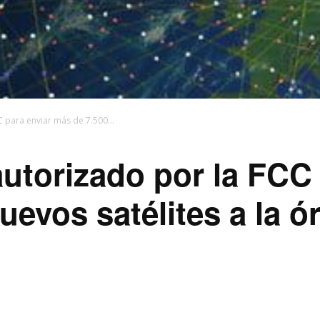
 para enviar más de 7.500...
utorizado por la FCC 
evos satélites a la ór