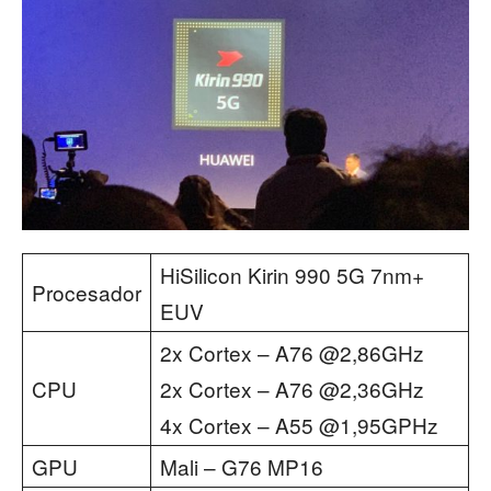
HiSilicon Kirin 990 5G 7nm+
Procesador
EUV
2x Cortex – A76 @2,86GHz
CPU
2x Cortex – A76 @2,36GHz
4x Cortex – A55 @1,95GPHz
GPU
Mali – G76 MP16