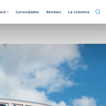
oid
Curiosidades
Reviews
La columna