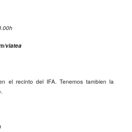
3.00h
om/viatea
n el recinto del IFA. Tenemos tambien la
.
h