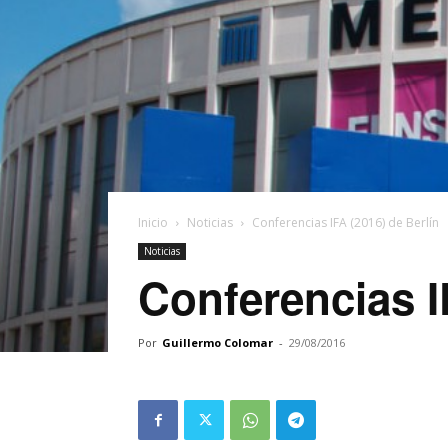
Inicio
Noticias
Conferencias IFA (2016) de Berlín
Noticias
Conferencias I
Por
Guillermo Colomar
-
29/08/2016