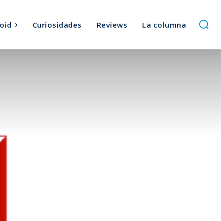
oid
Curiosidades
Reviews
La columna