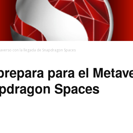
averso con la llegada de Snapdragon Spaces
epara para el Metave
apdragon Spaces