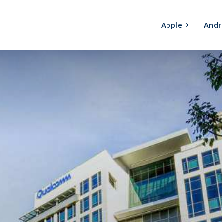
Apple
Andr