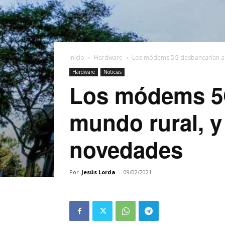
Inicio
Hardware
Los módems 5G desbancarían a la 
Hardware
Noticias
Los módems 5G 
mundo rural, 
novedades
Por
Jesús Lorda
-
09/02/2021