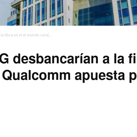
fibra en el el mundo rural,...
desbancarían a la fib
y Qualcomm apuesta po