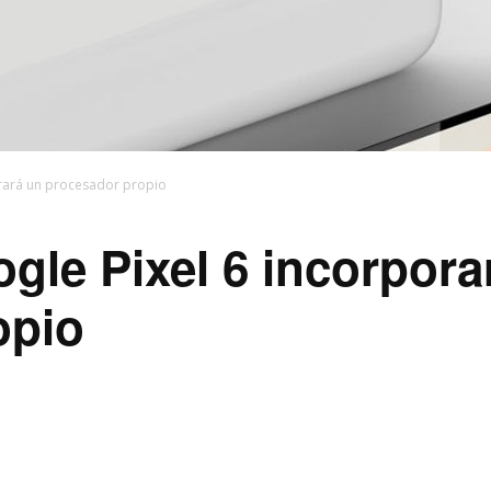
orará un procesador propio
gle Pixel 6 incorpora
opio