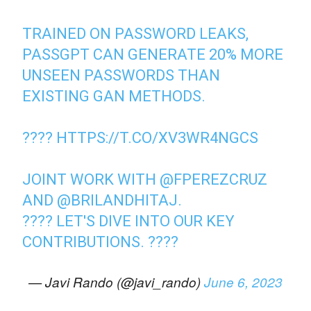
TRAINED ON PASSWORD LEAKS,
PASSGPT CAN GENERATE 20% MORE
UNSEEN PASSWORDS THAN
EXISTING GAN METHODS.
????
HTTPS://T.CO/XV3WR4NGCS
JOINT WORK WITH
@FPEREZCRUZ
AND
@BRILANDHITAJ
.
???? LET'S DIVE INTO OUR KEY
CONTRIBUTIONS. ????
— Javi Rando (@javi_rando)
June 6, 2023