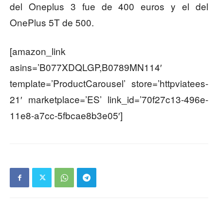
del Oneplus 3 fue de 400 euros y el del
OnePlus 5T de 500.
[amazon_link
asins=’B077XDQLGP,B0789MN114′
template=’ProductCarousel’ store=’httpviatees-
21′ marketplace=’ES’ link_id=’70f27c13-496e-
11e8-a7cc-5fbcae8b3e05′]