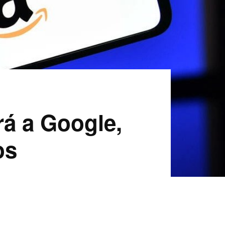
rá a Google,
os