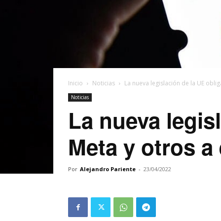
Inicio
Noticias
La nueva legislación de la UE oblig
Noticias
La nueva legis
Meta y otros a
Por
Alejandro Pariente
-
23/04/2022