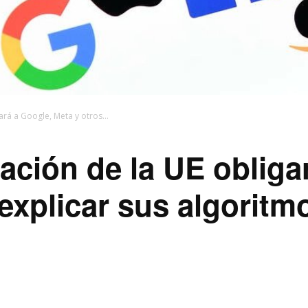
ará a Google, Meta y otros...
lación de la UE obliga
 explicar sus algoritm