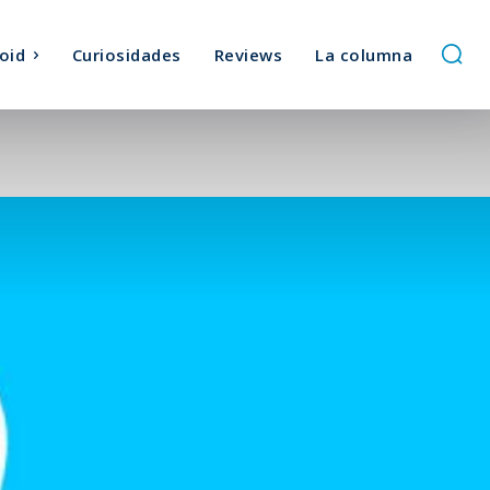
oid
Curiosidades
Reviews
La columna