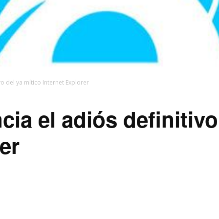
vo del ya mítico Internet Explorer
ia el adiós definitivo
er