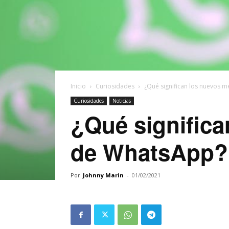
Inicio
Curiosidades
¿Qué significan los nuevos 
Curiosidades
Noticias
¿Qué significa
de WhatsApp?
Por
Johnny Marin
-
01/02/2021