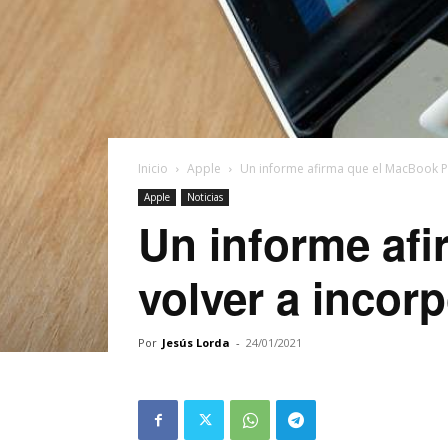
Inicio
Apple
Un informe afirma que el MacBook Pr
Apple
Noticias
Un informe afi
volver a incorp
Por
Jesús Lorda
-
24/01/2021