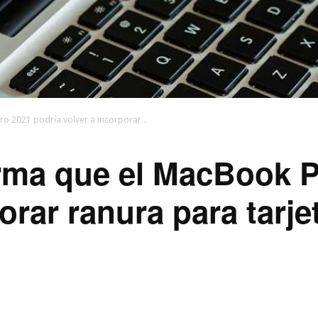
o 2021 podría volver a incorporar...
rma que el MacBook P
orar ranura para tarj