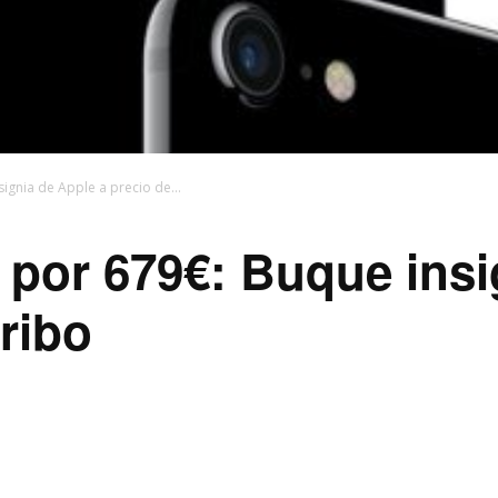
ignia de Apple a precio de...
por 679€: Buque insi
rribo