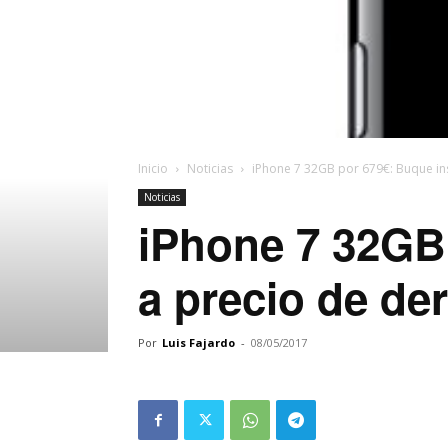
Inicio
Noticias
iPhone 7 32GB por 679€: Buque ins
Noticias
iPhone 7 32GB 
a precio de de
Por
Luis Fajardo
-
08/05/2017