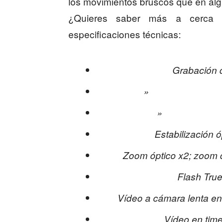
los movimientos bruscos que en al
¿Quieres saber más a cerca 
especificaciones técnicas:
Grabación 
» » en 1080
» » en 7
Estabilización 
Zoom óptico x2; zoom di
Flash Tru
Vídeo a cámara lenta en
Vídeo en time