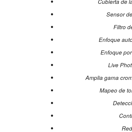
Cubierta de la
Sensor de
Filtro d
Enfoque auto
Enfoque por
Live Phot
Amplia gama cromá
Mapeo de to
Detecci
Contr
Red