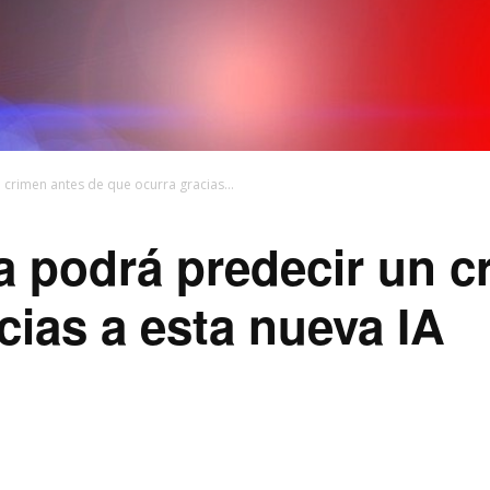
 crimen antes de que ocurra gracias...
ía podrá predecir un 
cias a esta nueva IA