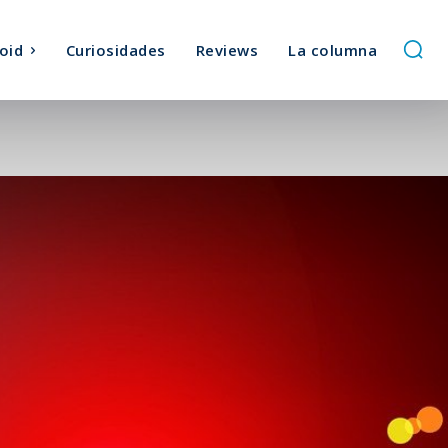
oid
Curiosidades
Reviews
La columna