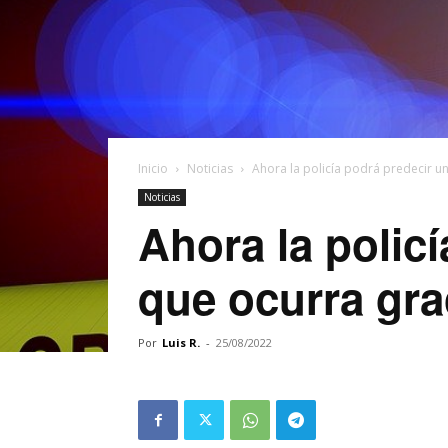
Inicio
Noticias
Ahora la policía podrá predecir un
Noticias
Ahora la polic
que ocurra gra
Por
Luis R.
-
25/08/2022