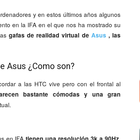
rdenadores y en estos últimos años algunos
ento en la IFA en el que nos ha mostrado su
 las
gafas de realidad virtual de
Asus
, las
l de Asus ¿Como son?
rdar a las HTC vive pero con el frontal al
arecen bastante cómodas y una gran
ual.
us en IFA
.
tienen una resolución 3k a 90Hz