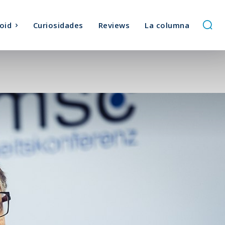
oid
Curiosidades
Reviews
La columna