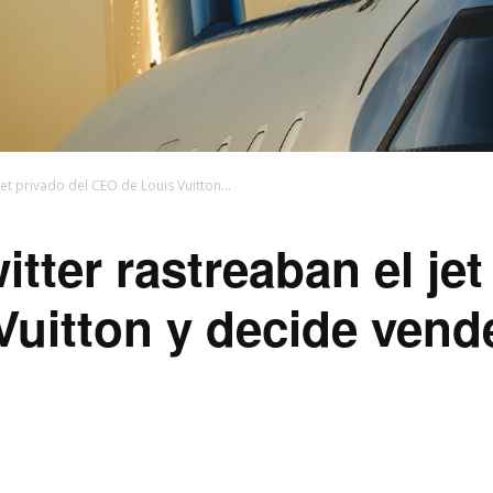
et privado del CEO de Louis Vuitton...
tter rastreaban el jet
uitton y decide vend