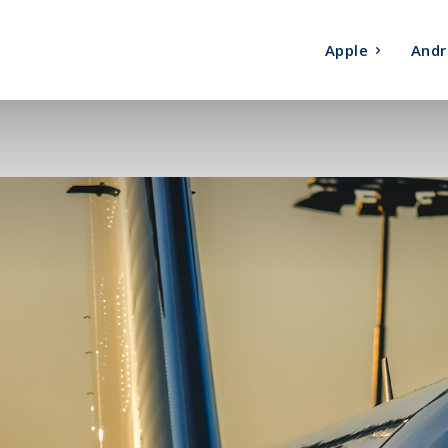
Apple
Andr