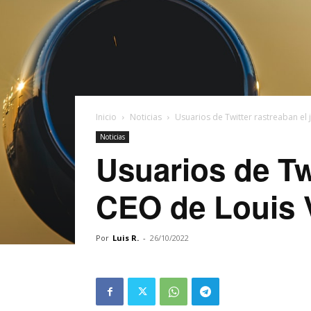
Inicio
Noticias
Usuarios de Twitter rastreaban el j
Noticias
Usuarios de Twi
CEO de Louis V
Por
Luis R.
-
26/10/2022