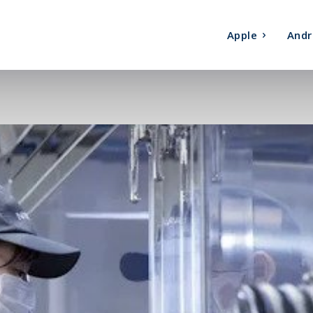
Apple
Andr