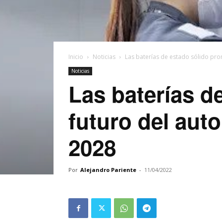
Inicio
Noticias
Las baterías de estado sólido prom
Noticias
Las baterías d
futuro del aut
2028
Por
Alejandro Pariente
-
11/04/2022