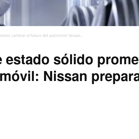
eten cambiar el futuro del automóvil: Nissan...
e estado sólido prome
omóvil: Nissan prepara