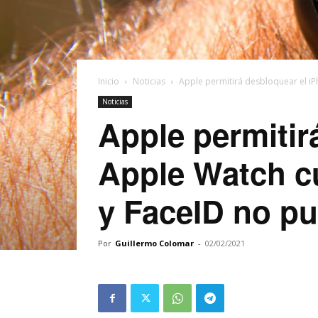
Inicio
Noticias
Apple permitirá desbloquear el iP
Noticias
Apple permitir
Apple Watch c
y FaceID no p
Por
Guillermo Colomar
-
02/02/2021