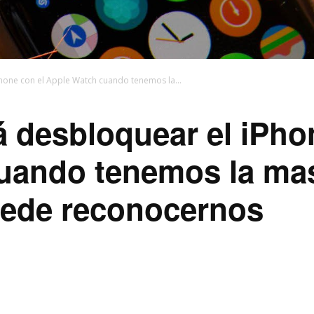
hone con el Apple Watch cuando tenemos la...
á desbloquear el iPho
uando tenemos la mas
uede reconocernos