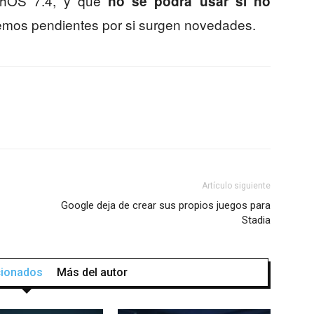
chOS 7.4, y que
no se podrá usar si no
remos pendientes por si surgen novedades.
Artículo siguiente
Google deja de crear sus propios juegos para
Stadia
acionados
Más del autor