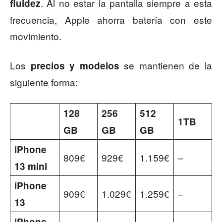
. Al no estar la pantalla siempre a esta
fluidez
frecuencia, Apple ahorra batería con este
movimiento.
Los
se mantienen de la
precios y modelos
siguiente forma:
128
256
512
1TB
GB
GB
GB
iPhone
809€
929€
1.159€
–
13 mini
iPhone
909€
1.029€
1.259€
–
13
iPhone