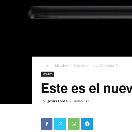
Inicio
Móviles
Este es el nuevo Oneplus 5
Móviles
Este es el nue
Por
Jesús Lorda
-
20/06/2017