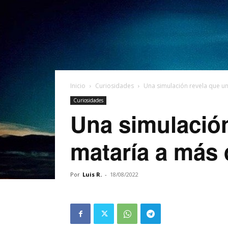
Inicio
Curiosidades
Una simulación revela que un
Curiosidades
Una simulación
mataría a más 
Por
Luis R.
-
18/08/2022