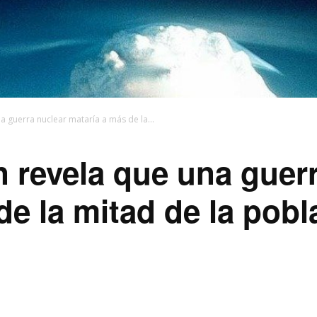
a guerra nuclear mataría a más de la...
 revela que una guer
de la mitad de la pob