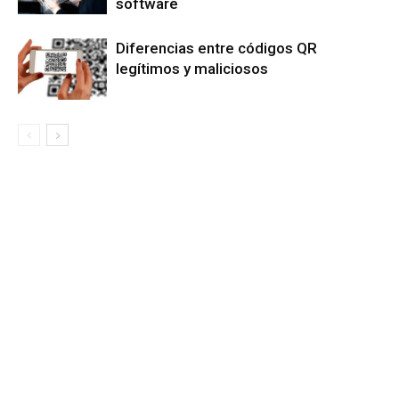
software
Diferencias entre códigos QR
legítimos y maliciosos