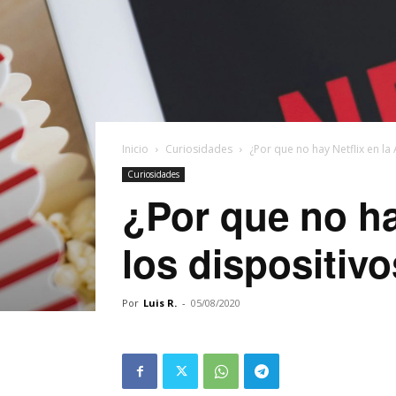
Inicio
Curiosidades
¿Por que no hay Netflix en la 
Curiosidades
¿Por que no ha
los dispositiv
Por
Luis R.
-
05/08/2020