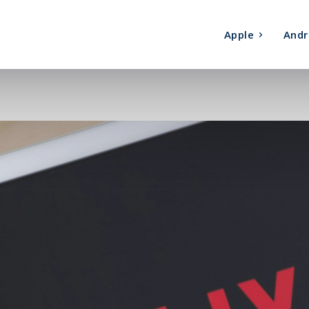
Apple
Andr