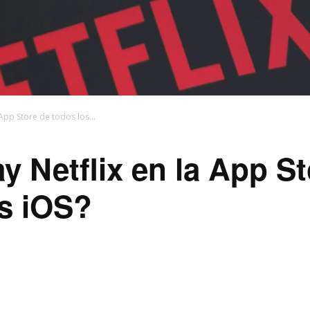
App Store de todos los...
y Netflix en la App S
os iOS?