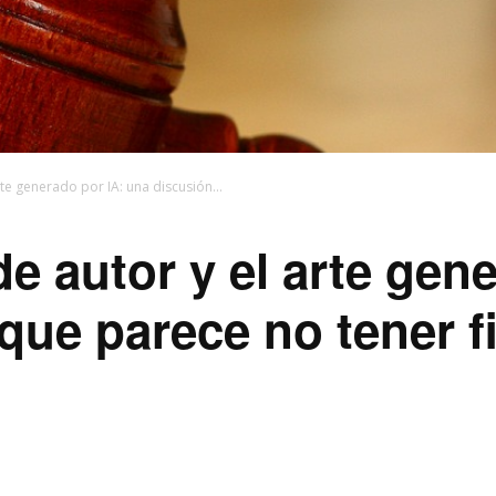
te generado por IA: una discusión...
e autor y el arte gene
que parece no tener f