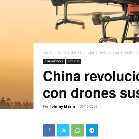
Inicio
Curiosidades
China revoluciona el sector 
Curiosidades
Noticias
China revolucio
con drones su
Por
Johnny Marin
-
30/10/2020