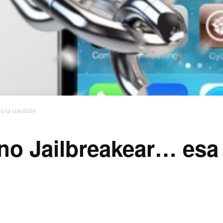
s la cuestión
 no Jailbreakear… esa 