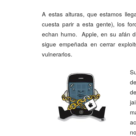
A estas alturas, que estamos lleg
cuesta parir a esta gente), los f
echan humo. Apple, en su afán de
sigue empeñada en cerrar exploi
vulnerarlos.
Su
de
de
j
ma
ac
no