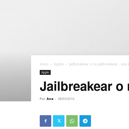
Inicio
Apple
Jailbreakear o no Jailbreakear… esa e
Apple
Jailbreakear o
Por
Ana
-
08/03/2016