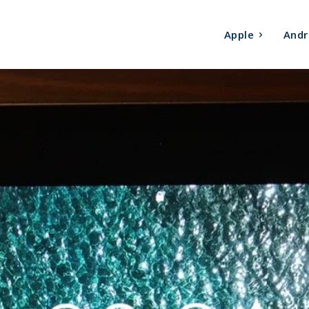
Apple
Andr