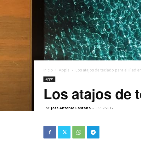
Inicio
Apple
Los atajos de teclado para el iPad e
Apple
Los atajos de 
Por
José Antonio Castaño
-
03/07/2017