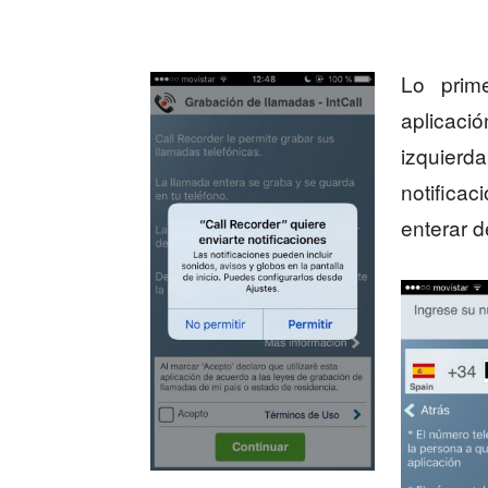
Lo prim
aplicac
izquie
notifica
enterar 