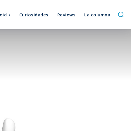
oid
Curiosidades
Reviews
La columna