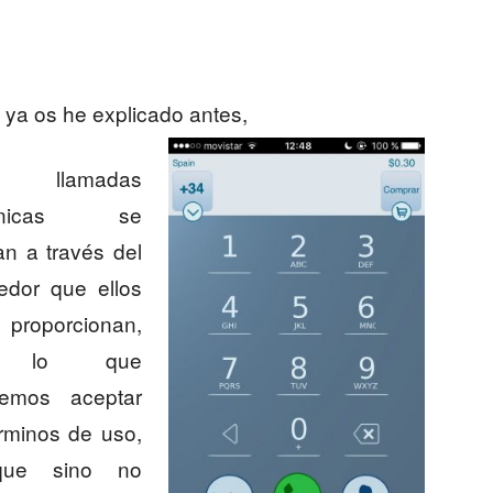
ya os he explicado antes,
 llamadas
fónicas se
an a través del
edor que ellos
proporcionan,
r lo que
remos aceptar
érminos de uso,
ue sino no