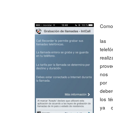
Como 
las
tele
realiz
prove
nos 
po
debe
los t
ya q