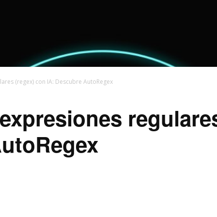
ares (regex) con IA: Descubre AutoRegex
xpresiones regulares
AutoRegex