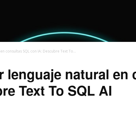
en consultas SQL con IA: Descubre Text To...
 lenguaje natural en
re Text To SQL AI