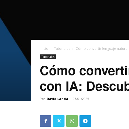
Inicio
Tutoriales
Cómo convertir lenguaje natural 
Tutoriales
Cómo convertir
con IA: Descub
Por
David Landa
-
03/01/2025