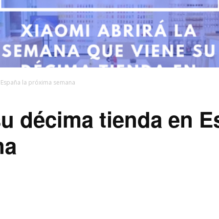
n España la próxima semana
su décima tienda en E
na