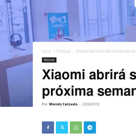
Inicio
Noticias
Xiaomi abrirá su décima tienda e
Noticias
Xiaomi abrirá 
próxima sema
Por
Moisés Calzado
-
23/08/2018