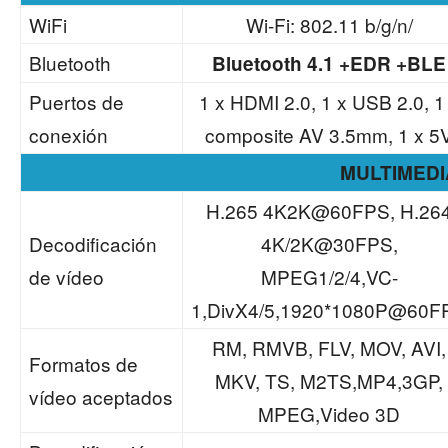
WiFi
Wi-Fi: 802.11 b/g/n/
Bluetooth
Bluetooth 4.1 +EDR +BLE
Puertos de
1 x HDMI 2.0, 1 x USB 2.0, 1
conexión
composite AV 3.5mm, 1 x 5
MULTIMEDI
H.265 4K2K@60FPS, H.26
Decodificación
4K/2K@30FPS,
de vídeo
MPEG1/2/4,VC-
1,DivX4/5,1920*1080P@60F
RM, RMVB, FLV, MOV, AVI,
Formatos de
MKV, TS, M2TS,MP4,3GP,
vídeo aceptados
MPEG,Video 3D