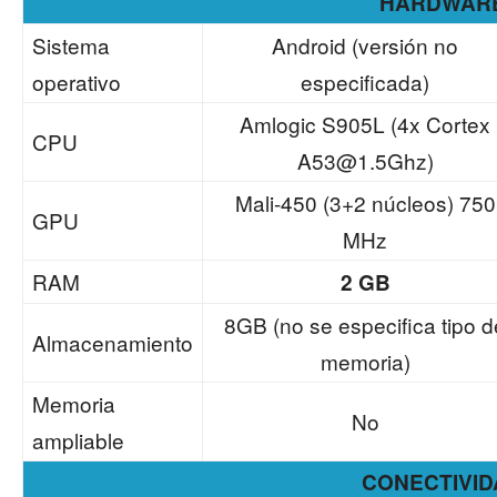
HARDWAR
Sistema
Android (versión no
operativo
especificada)
Amlogic S905L (4x Cortex
CPU
A53@1.5Ghz
)
Mali-450 (3+2 núcleos) 750
GPU
MHz
RAM
2 GB
8GB (no se especifica tipo d
Almacenamiento
memoria)
Memoria
No
ampliable
CONECTIVID