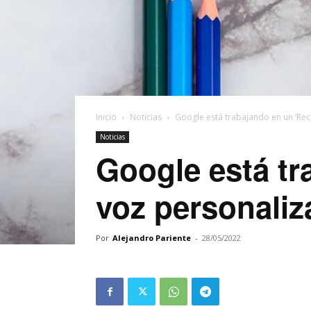
Inicio
Noticias
Google está trabajando en un ‘Rec
Noticias
Google está t
voz personaliza
Por
Alejandro Pariente
-
28/05/2022