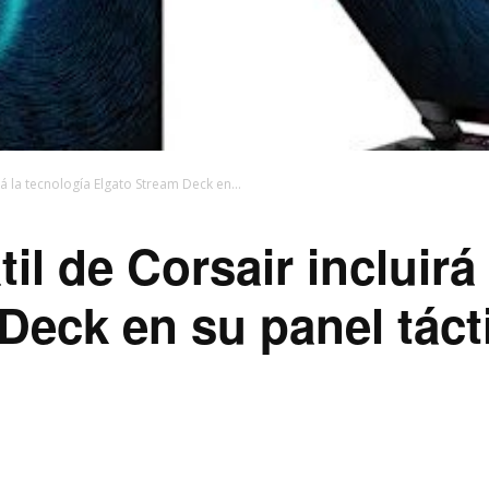
rá la tecnología Elgato Stream Deck en...
til de Corsair incluirá
Deck en su panel tácti