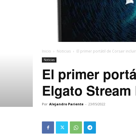
Inicio
Noticias
El primer portátil de Corsair inclui
Noticias
El primer portá
Elgato Stream 
Por
Alejandro Pariente
-
23/05/2022