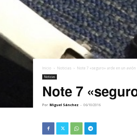
Inicio
Noticias
Note 7 «seguro» arde en un avión
Noticias
Note 7 «seguro
Por
Miguel Sánchez
-
06/10/2016