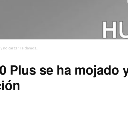
y no carga? Te damos...
0 Plus se ha mojado y
ción