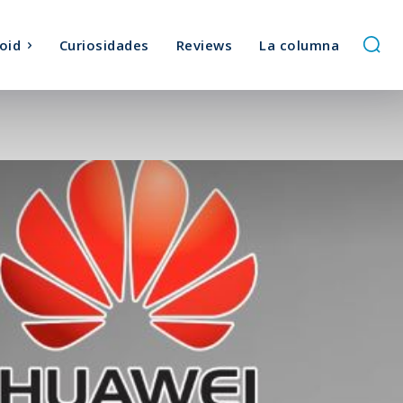
oid
Curiosidades
Reviews
La columna