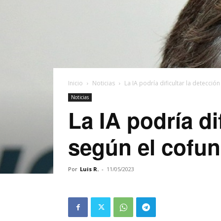
Inicio
Noticias
La IA podría dificultar la detecció
Noticias
La IA podría di
según el cofu
Por
Luis R.
-
11/05/2023