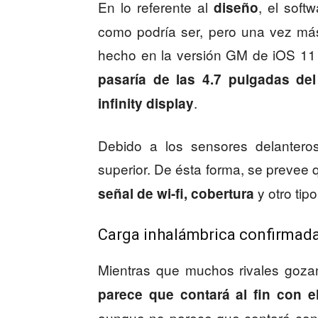
En lo referente al
, el soft
diseño
como podría ser, pero una vez más
hecho en la versión GM de iOS 11
pasaría de las 4.7 pulgadas de
.
infinity display
Debido a los sensores delanteros
superior. De ésta forma, se prevee
y otro tip
señal de wi-fi, cobertura
Carga inhalámbrica confirmad
Mientras que muchos rivales goza
parece que contará al fin con el
aunque no parece que contará con e