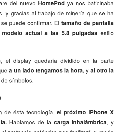
ware del nuevo
ya nos baticinaba
HomePod
, y gracias al trabajo de minería que se ha
 se puede confirmar. El
tamaño de pantalla
estilo
l modelo actual a las 5.8 pulgadas
, el display quedaría dividido en la parte
 que
y
a un lado tengamos la hora,
al otro la
o de símbolos.
a
n de ésta tecnología,
el próximo iPhone X
Hablamos de la
, y
la.
carga inhalámbrica
l protocolo estándar, nos facilitará el modo